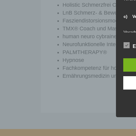
Holistic Schmerzfrei Coach
LnB Schmerz- & Bewegungsth
c) Ve
Fasziendistorsionsmodell (FD
TMX
®
Coach und Master
Verarb
human neuro cybrainetics® (h
Vorga
person
Neurofunktionelle Integration
E
Ordnen
PALMTHERAPY®
Abfrag
eine a
Hypnose
Einsch
Fachkompetenz für holistisch
Ernährungsmedizin und zahlr
d) Ei
Einsch
person
einzu
e) Pr