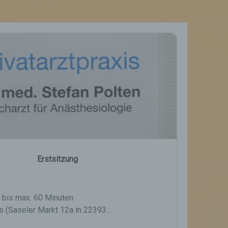
ten,
 um
 zu
er
ten,
er
Weise,
 werden
en und
en,
rbaren
oder