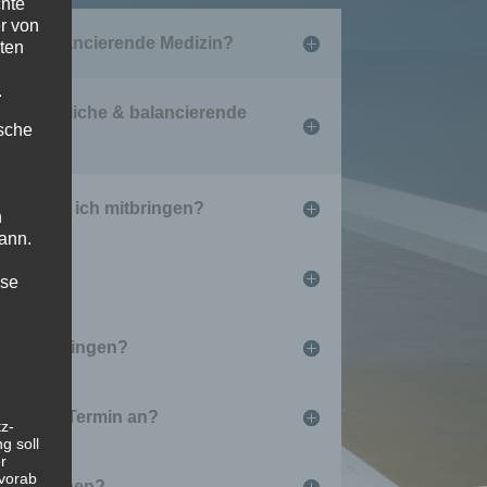
chte
r von
iche & balancierende Medizin?
ten
.
te, natürliche & balancierende
ische
n sollte ich mitbringen?
n
ann.
statt?
ise
min mitbringen?
ür einen Termin an?
z-
g soll
r
 vorab
rmin buchen?