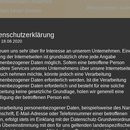
emotionalen Ursachen
Beschwerden aufr
cken hinter Deinen
Beschwerden?
Finde es heraus uns ri
MindSet auf Deine Ge
enschutzerklärung
terbewusstsein kennt
aus!
: 18.08.2020
ng und wird Dir helfen
reuen uns sehr über Ihr Interesse an unserem Unternehmen. Ein
diese zu finden.
ng der Internetseiten ist grundsätzlich ohne jede Angabe
nenbezogener Daten möglich. Sofern eine betroffene Person
dere Services unseres Unternehmens über unsere Internetseite
uch nehmen möchte, könnte jedoch eine Verarbeitung
nenbezogener Daten erforderlich werden. Ist die Verarbeitung
nenbezogener Daten erforderlich und besteht für eine solche
beitung keine gesetzliche Grundlage, holen wir generell eine
lligung der betroffenen Person ein.
erarbeitung personenbezogener Daten, beispielsweise des Na
nschrift, E-Mail-Adresse oder Telefonnummer einer betroffenen
n, erfolgt stets im Einklang mit der Datenschutz-Grundverordnu
n Übereinstimmung mit den für uns geltenden landesspezifisch