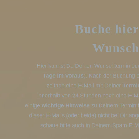
Profil
die d
bestim
bewert
Lage, 
Buche hier
Aufent
vorhe
Wunsch
f) P
Hier kannst Du Deinen Wunschtermin bu
Pseudo
auf w
Tage im Voraus
). Nach der Buchung
Inform
können
zeitnah eine E-Mail mit Deiner
Termi
techni
dass d
innerhalb von 24 Stunden noch eine E-Ma
natür
einige
wichtige Hinweise
zu Deinem Termin fi
g) Ve
dieser E-Mails (oder beide) nicht bei Dir a
schaue bitte auch in Deinem Spam-E-Ma
Verant
jurist