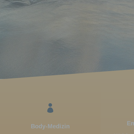

Em
Body-Medizin