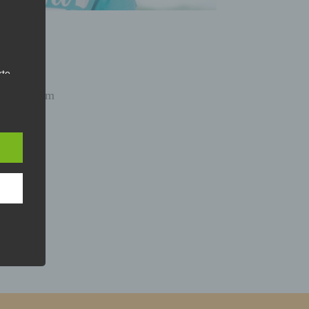
rte
spekt
 gemeinsam
, das
as
 oder
bildung
7