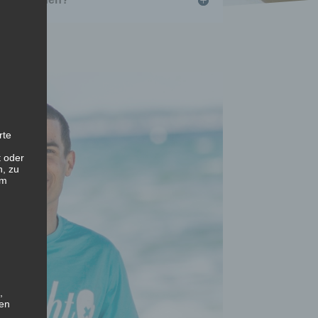
rte
t oder
n, zu
em
,
hen