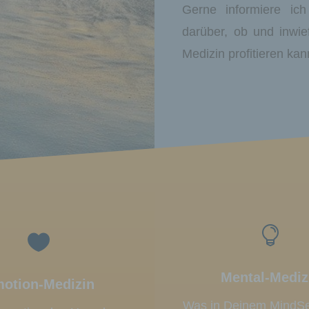
Gerne informiere i
darüber, ob und inwie
Medizin profitieren kan


Mental-Mediz
otion-Medizin
Was in Deinem MindSet