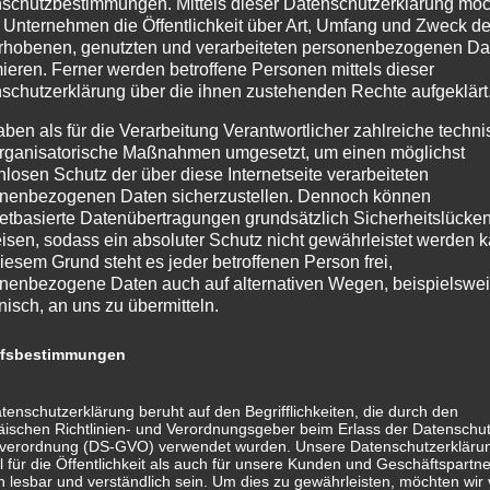
schutzbestimmungen. Mittels dieser Datenschutzerklärung mö
 Unternehmen die Öffentlichkeit über Art, Umfang und Zweck de
atürliche &
Was ist sanfte, natürl
rhobenen, genutzten und verarbeiteten personenbezogenen Da
mieren. Ferner werden betroffene Personen mittels dieser
schutzerklärung über die ihnen zustehenden Rechte aufgeklärt
e Medizin?
Was beinhaltet die sanf
aben als für die Verarbeitung Verantwortlicher zahlreiche techn
Medizin?
rganisatorische Maßnahmen umgesetzt, um einen möglichst
indest Du die Antworten →
nlosen Schutz der über diese Internetseite verarbeiteten
nenbezogenen Daten sicherzustellen. Dennoch können
Welche Voraussetzunge
netbasierte Datenübertragungen grundsätzlich Sicherheitslücke
isen, sodass ein absoluter Schutz nicht gewährleistet werden k
iesem Grund steht es jeder betroffenen Person frei,
Wo findet mein Termin 
nenbezogene Daten auch auf alternativen Wegen, beispielswe
onisch, an uns zu übermitteln.
Was sollte ich zum Ter
ffsbestimmungen
tenschutzerklärung beruht auf den Begrifflichkeiten, die durch den
Welche Kosten fallen f
ischen Richtlinien- und Verordnungsgeber beim Erlass der Datenschut
verordnung (DS-GVO) verwendet wurden. Unsere Datenschutzerklärun
 für die Öffentlichkeit als auch für unsere Kunden und Geschäftspartne
h lesbar und verständlich sein. Um dies zu gewährleisten, möchten wir
Wie kann ich einen Te