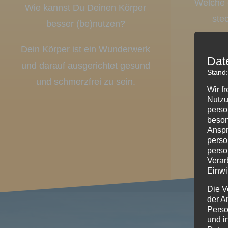
Welche 
Wie kannst Du Deinen Körper
ste
besser (be)nutzen?
Dein Körper ist ein Wunderwerk
Dat
Dein Un
und darauf ausgerichtet gesund
Stand
die Lösu
und schmerzfrei zu sein.
Wir f
Nutzu
perso
beson
Anspr
perso
perso
Verar
Einwi
Die V
der A
Perso
und i