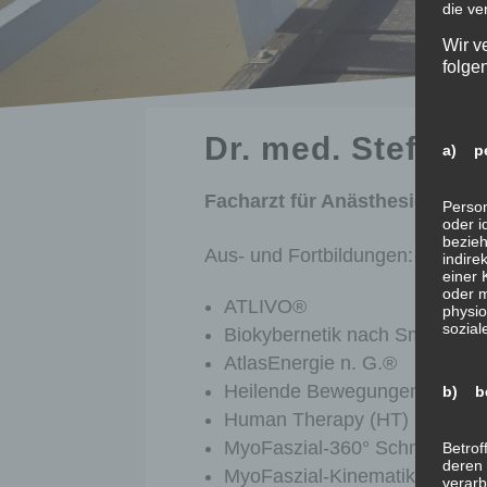
die ve
Wir v
folge
Dr. med. Stefan 
a) pe
Facharzt für Anästhesiologie
Person
oder i
bezieh
Aus- und Fortbildungen:
indire
einer
oder 
ATLIVO®
physio
sozial
Biokybernetik nach Smit
AtlasEnergie n. G.®
Heilende Bewegungen
b) be
Human Therapy (HT)
MyoFaszial-360° Schmerzther
Betrof
deren 
MyoFaszial-Kinematik
verarb