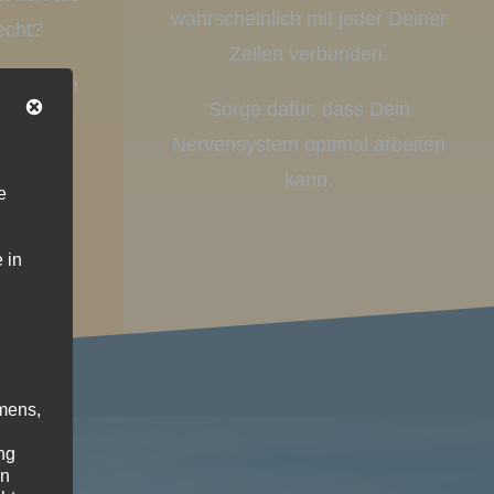
wahrscheinlich mit jeder Deiner
echt?
Zellen verbunden.
chte Dein
Sorge dafür, dass Dein
sundheit
Nervensystem optimal arbeiten
kann.
e
 in
mens,
ng
en