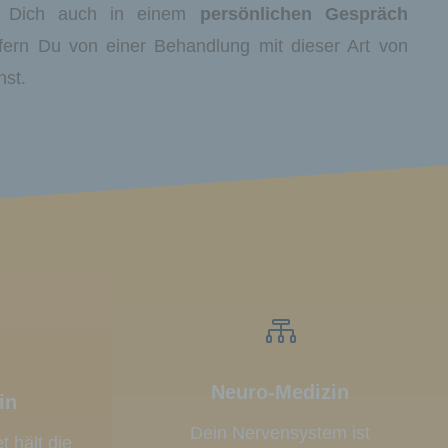
ch Dich auch in einem
persönlichen Gespräch
fern Du von einer Behandlung mit dieser Art von
nst.

Neuro-Medizin
in
Dein Nervensystem ist
 hält die