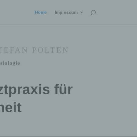
Home
Impressum
STEFAN POLTEN
siologie
ztpraxis für
eit