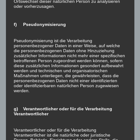
Ortswechsel dieser natürlichen Person zu analysieren
DSGVO eingelegt haben, muss eine Abwägung
oder vorherzusagen.
zwischen Ihren und unseren Interessen
vorgenommen werden. Solange noch nicht feststeht,
f) Pseudonymisierung
wessen Interessen überwiegen, haben Sie das Recht,
die Einschränkung der Verarbeitung Ihrer
Pseudonymisierung ist die Verarbeitung
personenbezogenen Daten zu verlangen.
personenbezogener Daten in einer Weise, auf welche
die personenbezogenen Daten ohne Hinzuziehung
zusätzlicher Informationen nicht mehr einer spezifischen
Wenn Sie die Verarbeitung Ihrer personenbezogenen
betroffenen Person zugeordnet werden können, sofern
Daten eingeschränkt haben, dürfen diese Daten – von
diese zusätzlichen Informationen gesondert aufbewahrt
werden und technischen und organisatorischen
ihrer Speicherung abgesehen – nur mit Ihrer
Maßnahmen unterliegen, die gewährleisten, dass die
Einwilligung oder zur Geltendmachung, Ausübung oder
personenbezogenen Daten nicht einer identifizierten
Verteidigung von Rechtsansprüchen oder zum Schutz
oder identifizierbaren natürlichen Person zugewiesen
werden.
der Rechte einer anderen natürlichen oder juristischen
Person oder aus Gründen eines wichtigen öffentlichen
Interesses der Europäischen Union oder eines
g) Verantwortlicher oder für die Verarbeitung
Verantwortlicher
Mitgliedstaats verarbeitet werden.
4. Datenerfassung auf dieser
Verantwortlicher oder für die Verarbeitung
Website
Verantwortlicher ist die natürliche oder juristische
Person, Behörde, Einrichtung oder andere Stelle, die