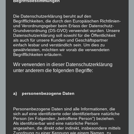
Begriffsbestimmungen
automatisiert verarbeiten, an sich oder an einen Dritten
in einem gängigen, maschinenlesbaren Format
Die Datenschutzerklärung beruht auf den
aushändigen zu lassen. Sofern Sie die direkte
Begrifflichkeiten, die durch den Europäischen Richtlinien-
Übertragung der Daten an einen anderen
und Verordnungsgeber beim Erlass der Datenschutz-
Grundverordnung (DS-GVO) verwendet wurden. Unsere
Verantwortlichen verlangen, erfolgt dies nur, soweit es
Datenschutzerklärung soll sowohl für die Öffentlichkeit
technisch machbar ist.
als auch für unsere Kunden und Geschäftspartner
einfach lesbar und verständlich sein. Um dies zu
SSL- bzw. TLS-Verschlüsselung
gewährleisten, möchten wir vorab die verwendeten
Begrifflichkeiten erläutern.
Diese Seite nutzt aus Sicherheitsgründen und zum
Wir verwenden in dieser Datenschutzerklärung
Schutz der Übertragung vertraulicher Inhalte, wie zum
unter anderem die folgenden Begriffe:
Beispiel Bestellungen oder Anfragen, die Sie an uns als
Seitenbetreiber senden, eine SSL- bzw. TLS-
Verschlüsselung. Eine verschlüsselte Verbindung
a) personenbezogene Daten
erkennen Sie daran, dass die Adresszeile des Browsers
von „http://“ auf „https://“ wechselt und an dem Schloss-
Symbol in Ihrer Browserzeile.
Personenbezogene Daten sind alle Informationen, die
sich auf eine identifizierte oder identifizierbare natürliche
Wenn die SSL- bzw. TLS-Verschlüsselung aktiviert ist,
Person (im Folgenden „betroffene Person") beziehen.
Als identifizierbar wird eine natürliche Person
können die Daten, die Sie an uns übermitteln, nicht von
angesehen, die direkt oder indirekt, insbesondere mittels
Dritten mitgelesen werden.
Zuordnung zu einer Kennung wie einem Namen, zu