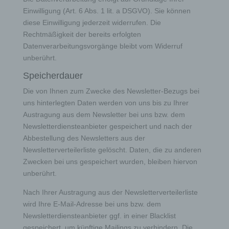
Verordnungsgeber oder einen anderen Gesetzgeber in
Einwilligung (Art. 6 Abs. 1 lit. a DSGVO). Sie können
Gesetzen oder Vorschriften, welchen der für die
diese Einwilligung jederzeit widerrufen. Die
Verarbeitung Verantwortliche unterliegt, vorgesehen
wurde.
Rechtmäßigkeit der bereits erfolgten
Datenverarbeitungsvorgänge bleibt vom Widerruf
Entfällt der Speicherungszweck oder läuft eine
unberührt.
vom Europäischen Richtlinien- und
Verordnungsgeber oder einem anderen
Speicherdauer
zuständigen Gesetzgeber vorgeschriebene
Speicherfrist ab, werden die personenbezogenen
Die von Ihnen zum Zwecke des Newsletter-Bezugs bei
Daten routinemäßig und entsprechend den
uns hinterlegten Daten werden von uns bis zu Ihrer
gesetzlichen Vorschriften gesperrt oder gelöscht.
Austragung aus dem Newsletter bei uns bzw. dem
Newsletterdiensteanbieter gespeichert und nach der
Rechte der betroffenen Person
Abbestellung des Newsletters aus der
Newsletterverteilerliste gelöscht. Daten, die zu anderen
Zwecken bei uns gespeichert wurden, bleiben hiervon
unberührt.
a) Recht auf Bestätigung
Nach Ihrer Austragung aus der Newsletterverteilerliste
wird Ihre E-Mail-Adresse bei uns bzw. dem
Jede betroffene Person hat das vom Europäischen
Newsletterdiensteanbieter ggf. in einer Blacklist
Richtlinien- und Verordnungsgeber eingeräumte Recht,
von dem für die Verarbeitung Verantwortlichen eine
gespeichert, um künftige Mailings zu verhindern. Die