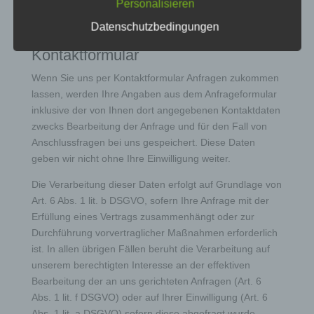
Personalisieren
Zeichenfolge, durch welche Internetseiten und
Darstellung und der Optimierung seiner Website –
Server dem konkreten Internetbrowser zugeordnet
Datenschutzbedingungen
hierzu müssen die Server-Log-Files erfasst werden.
werden können, in dem das Cookie gespeichert
wurde. Dies ermöglicht es den besuchten
Kontaktformular
Internetseiten und Servern, den individuellen
Browser der betroffenen Person von anderen
Wenn Sie uns per Kontaktformular Anfragen zukommen
Internetbrowsern, die andere Cookies enthalten,
lassen, werden Ihre Angaben aus dem Anfrageformular
zu unterscheiden. Ein bestimmter Internetbrowser
inklusive der von Ihnen dort angegebenen Kontaktdaten
kann über die eindeutige Cookie-ID wiedererkannt
zwecks Bearbeitung der Anfrage und für den Fall von
und identifiziert werden.
Anschlussfragen bei uns gespeichert. Diese Daten
Durch den Einsatz von Cookies kann den Nutzern
geben wir nicht ohne Ihre Einwilligung weiter.
dieser Internetseite nutzerfreundlichere Services
bereitstellen, die ohne die Cookie-Setzung nicht
Die Verarbeitung dieser Daten erfolgt auf Grundlage von
möglich wären.
Art. 6 Abs. 1 lit. b DSGVO, sofern Ihre Anfrage mit der
Erfüllung eines Vertrags zusammenhängt oder zur
Mittels eines Cookies können die Informationen
Durchführung vorvertraglicher Maßnahmen erforderlich
und Angebote auf unserer Internetseite im Sinne
ist. In allen übrigen Fällen beruht die Verarbeitung auf
des Benutzers optimiert werden. Cookies
ermöglichen uns, wie bereits erwähnt, die
unserem berechtigten Interesse an der effektiven
Benutzer unserer Internetseite wiederzuerkennen.
Bearbeitung der an uns gerichteten Anfragen (Art. 6
Zweck dieser Wiedererkennung ist es, den
Abs. 1 lit. f DSGVO) oder auf Ihrer Einwilligung (Art. 6
Nutzern die Verwendung unserer Internetseite zu
Abs. 1 lit. a DSGVO) sofern diese abgefragt wurde.