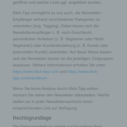
dieser erhobenen personenbezogenen Daten an
geöffnet und welche Links ggf. angeklickt wurden.
Dritte, sofern eine solche Weitergabe nicht
gesetzlich vorgeschrieben ist oder der
Klick-Tipp ermöglicht es uns auch, die Newsletter-
Rechtsverteidigung des für die Verarbeitung
Empfänger anhand verschiedener Kategorien zu
Verantwortlichen dient.
unterteilen (sog. Tagging). Dabei lassen sich die
Newsletterempfänger z. B. nach Geschlecht,
Gravatar
persönlichen Vorlieben (z. B. Vegetarier oder Nicht-
Vegetarier) oder Kundenbeziehung (z. B. Kunde oder
Bei Kommentaren wird auf den Gravatar Service von
potenzieller Kunde) unterteilen. Auf diese Weise lassen
Auttomatic zurückgegriffen. Gravatar gleicht Ihre Email-
sich die Newsletter besser an die jeweiligen Zielgruppen
Adresse ab und bildet – sofern Sie dort registriert sind –
Ihr Avatar-Bild neben dem Kommentar ab. Sollten Sie
anpassen. Nähere Informationen erhalten Sie unter:
nicht registriert sein, wird kein Bild angezeigt. Zu
https://www.klick-tipp.com
und
https://www.klick-
beachten ist, dass alle registrierten WordPress-User
automatisch auch bei Gravatar registriert sind. Details zu
tipp.com/handbuch
.
Gravatar:
https://de.gravatar.com
Wenn Sie keine Analyse durch Klick-Tipp wollen,
Routinemäßige Löschung und Sperrung von
personenbezogenen Daten
müssen Sie daher den Newsletter abbestellen. Hierfür
stellen wir in jeder Newsletternachricht einen
entsprechenden Link zur Verfügung.
Der für die Verarbeitung Verantwortliche verarbeitet und
speichert personenbezogene Daten der betroffenen
Rechtsgrundlage
Person nur für den Zeitraum, der zur Erreichung des
Speicherungszwecks erforderlich ist oder sofern dies
Die Datenverarbeitung erfolgt auf Grundlage Ihrer
durch den Europäischen Richtlinien- und