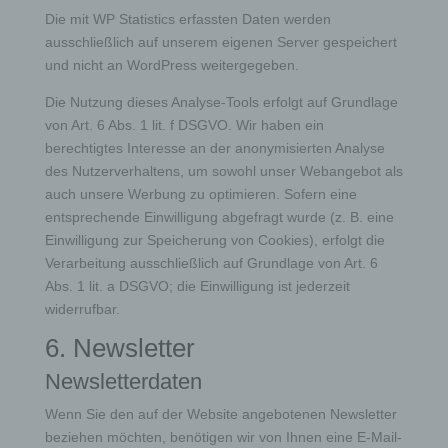
betroffenen Person vergebene IP-Adresse, das
Die mit WP Statistics erfassten Daten werden
Datum sowie die Uhrzeit der Registrierung
ausschließlich auf unserem eigenen Server gespeichert
gespeichert. Die Speicherung dieser Daten erfolgt
und nicht an WordPress weitergegeben.
vor dem Hintergrund, dass nur so der Missbrauch
unserer Dienste verhindert werden kann, und
Die Nutzung dieses Analyse-Tools erfolgt auf Grundlage
diese Daten im Bedarfsfall ermöglichen,
von Art. 6 Abs. 1 lit. f DSGVO. Wir haben ein
begangene Straftaten aufzuklären. Insofern ist die
berechtigtes Interesse an der anonymisierten Analyse
Speicherung dieser Daten zur Absicherung des für
des Nutzerverhaltens, um sowohl unser Webangebot als
die Verarbeitung Verantwortlichen erforderlich.
Eine Weitergabe dieser Daten an Dritte erfolgt
auch unsere Werbung zu optimieren. Sofern eine
grundsätzlich nicht, sofern keine gesetzliche
entsprechende Einwilligung abgefragt wurde (z. B. eine
Pflicht zur Weitergabe besteht oder die Weitergabe
Einwilligung zur Speicherung von Cookies), erfolgt die
der Strafverfolgung dient.
Verarbeitung ausschließlich auf Grundlage von Art. 6
Abs. 1 lit. a DSGVO; die Einwilligung ist jederzeit
Die Registrierung der betroffenen Person unter
freiwilliger Angabe personenbezogener Daten
widerrufbar.
dient dem für die Verarbeitung Verantwortlichen
6. Newsletter
dazu, der betroffenen Person Inhalte oder
Leistungen anzubieten, die aufgrund der Natur der
Newsletter­daten
Sache nur registrierten Benutzern angeboten
werden können. Registrierten Personen steht die
Wenn Sie den auf der Website angebotenen Newsletter
Möglichkeit frei, die bei der Registrierung
beziehen möchten, benötigen wir von Ihnen eine E-Mail-