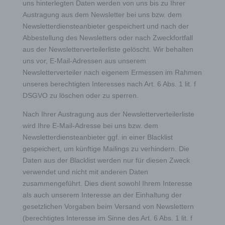
Vorschriften Angaben, die eine schnelle elektronische
uns hinterlegten Daten werden von uns bis zu Ihrer
Kontaktaufnahme zu unserem Unternehmen sowie eine
Austragung aus dem Newsletter bei uns bzw. dem
unmittelbare Kommunikation mit uns ermöglichen, was
ebenfalls eine allgemeine Adresse der sogenannten
Newsletterdiensteanbieter gespeichert und nach der
elektronischen Post (E-Mail-Adresse) umfasst. Sofern
Abbestellung des Newsletters oder nach Zweckfortfall
eine betroffene Person per E-Mail oder über ein
Kontaktformular den Kontakt mit dem für die
aus der Newsletterverteilerliste gelöscht. Wir behalten
Verarbeitung Verantwortlichen aufnimmt, werden die von
uns vor, E-Mail-Adressen aus unserem
der betroffenen Person übermittelten
Newsletterverteiler nach eigenem Ermessen im Rahmen
personenbezogenen Daten automatisch gespeichert.
Solche auf freiwilliger Basis von einer betroffenen
unseres berechtigten Interesses nach Art. 6 Abs. 1 lit. f
Person an den für die Verarbeitung Verantwortlichen
DSGVO zu löschen oder zu sperren.
übermittelten personenbezogenen Daten werden für
Zwecke der Bearbeitung oder der Kontaktaufnahme zur
betroffenen Person gespeichert. Es erfolgt keine
Nach Ihrer Austragung aus der Newsletterverteilerliste
Weitergabe dieser personenbezogenen Daten an Dritte.
wird Ihre E-Mail-Adresse bei uns bzw. dem
Kommentarfunktion im Blog auf der Internetseite
Newsletterdiensteanbieter ggf. in einer Blacklist
gespeichert, um künftige Mailings zu verhindern. Die
Daten aus der Blacklist werden nur für diesen Zweck
Wir bieten den Nutzern auf einem Blog, der sich auf der
Internetseite des für die Verarbeitung Verantwortlichen
verwendet und nicht mit anderen Daten
befindet, die Möglichkeit, individuelle Kommentare zu
zusammengeführt. Dies dient sowohl Ihrem Interesse
einzelnen Blog-Beiträgen zu hinterlassen. Ein Blog ist ein
auf einer Internetseite geführtes, in der Regel öffentlich
als auch unserem Interesse an der Einhaltung der
einsehbares Portal, in welchem eine oder mehrere
gesetzlichen Vorgaben beim Versand von Newslettern
Personen, die Blogger oder Web-Blogger genannt
werden, Artikel posten oder Gedanken in sogenannten
(berechtigtes Interesse im Sinne des Art. 6 Abs. 1 lit. f
Blogposts niederschreiben können. Die Blogposts