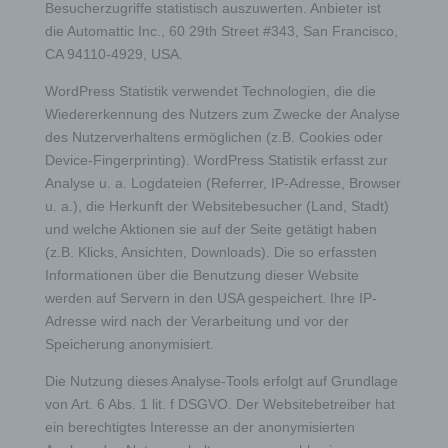
Bei der Nutzung dieser allgemeinen Daten und
Besucherzugriffe statistisch auszuwerten. Anbieter ist
Informationen ziehen wird keine Rückschlüsse auf
die Automattic Inc., 60 29th Street #343, San Francisco,
die betroffene Person. Diese Informationen werden
CA 94110-4929, USA.
vielmehr benötigt, um (1) die Inhalte unserer
Internetseite korrekt auszuliefern, (2) die Inhalte
WordPress Statistik verwendet Technologien, die die
unserer Internetseite sowie die Werbung für diese
Wiedererkennung des Nutzers zum Zwecke der Analyse
zu optimieren, (3) die dauerhafte
des Nutzerverhaltens ermöglichen (z.B. Cookies oder
Funktionsfähigkeit unserer
Device-Fingerprinting). WordPress Statistik erfasst zur
informationstechnologischen Systeme und der
Technik unserer Internetseite zu gewährleisten
Analyse u. a. Logdateien (Referrer, IP-Adresse, Browser
sowie (4) um Strafverfolgungsbehörden im Falle
u. a.), die Herkunft der Websitebesucher (Land, Stadt)
eines Cyberangriffes die zur Strafverfolgung
und welche Aktionen sie auf der Seite getätigt haben
notwendigen Informationen bereitzustellen. Diese
(z.B. Klicks, Ansichten, Downloads). Die so erfassten
anonym erhobenen Daten und Informationen
Informationen über die Benutzung dieser Website
werden durch uns daher einerseits statistisch und
werden auf Servern in den USA gespeichert. Ihre IP-
ferner mit dem Ziel ausgewertet, den Datenschutz
Adresse wird nach der Verarbeitung und vor der
und die Datensicherheit in unserem Unternehmen
zu erhöhen, um letztlich ein optimales
Speicherung anonymisiert.
Schutzniveau für die von uns verarbeiteten
Die Nutzung dieses Analyse-Tools erfolgt auf Grundlage
personenbezogenen Daten sicherzustellen. Die
anonymen Daten der Server-Logfiles werden
von Art. 6 Abs. 1 lit. f DSGVO. Der Websitebetreiber hat
getrennt von allen durch eine betroffene Person
ein berechtigtes Interesse an der anonymisierten
angegebenen personenbezogenen Daten