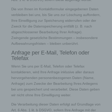
erleichtern. Der Benutzer einer Internetseite, die
Cookies verwendet, muss beispielsweise nicht bei
Die von Ihnen im Kontaktformular eingegebenen Daten
jedem Besuch der Internetseite erneut seine
verbleiben bei uns, bis Sie uns zur Löschung auffordern,
Zugangsdaten eingeben, weil dies von der
Ihre Einwilligung zur Speicherung widerrufen oder der
Internetseite und dem auf dem Computersystem
Zweck für die Datenspeicherung entfällt (z. B. nach
des Benutzers abgelegten Cookie übernommen
abgeschlossener Bearbeitung Ihrer Anfrage).
wird. Ein weiteres Beispiel ist das Cookie eines
Warenkorbes im Online-Shop. Der Online-Shop
Zwingende gesetzliche Bestimmungen – insbesondere
merkt sich die Artikel, die ein Kunde in den
Aufbewahrungsfristen – bleiben unberührt.
virtuellen Warenkorb gelegt hat, über ein Cookie.
Anfrage per E-Mail, Telefon oder
Die betroffene Person kann die Setzung von
Telefax
Cookies durch unsere Internetseite jederzeit
mittels einer entsprechenden Einstellung des
Wenn Sie uns per E-Mail, Telefon oder Telefax
genutzten Internetbrowsers verhindern und damit
kontaktieren, wird Ihre Anfrage inklusive aller daraus
der Setzung von Cookies dauerhaft
hervorgehenden personenbezogenen Daten (Name,
widersprechen. Ferner können bereits gesetzte
Anfrage) zum Zwecke der Bearbeitung Ihres Anliegens
Cookies jederzeit über einen Internetbrowser oder
bei uns gespeichert und verarbeitet. Diese Daten geben
andere Softwareprogramme gelöscht werden. Dies
wir nicht ohne Ihre Einwilligung weiter.
ist in allen gängigen Internetbrowsern möglich.
Deaktiviert die betroffene Person die Setzung von
Die Verarbeitung dieser Daten erfolgt auf Grundlage von
Cookies in dem genutzten Internetbrowser, sind
Art. 6 Abs. 1 lit. b DSGVO, sofern Ihre Anfrage mit der
unter Umständen nicht alle Funktionen unserer