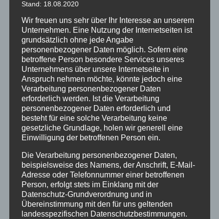
Stand: 18.08.2020
DATENSCHUTZERKLÄRUNG. WENN SIE
Wir freuen uns sehr über Ihr Interesse an unserem
WIDERSPRUCH EINLEGEN, WERDEN WIR IHRE
Unternehmen. Eine Nutzung der Internetseiten ist
BETROFFENEN PERSONENBEZOGENEN DATEN
grundsätzlich ohne jede Angabe
NICHT MEHR VERARBEITEN, ES SEI DENN, WIR
personenbezogener Daten möglich. Sofern eine
KÖNNEN ZWINGENDE SCHUTZWÜRDIGE GRÜNDE
betroffene Person besondere Services unseres
FÜR DIE VERARBEITUNG NACHWEISEN, DIE IHRE
Unternehmens über unsere Internetseite in
INTERESSEN, RECHTE UND FREIHEITEN
Anspruch nehmen möchte, könnte jedoch eine
Verarbeitung personenbezogener Daten
ÜBERWIEGEN ODER DIE VERARBEITUNG DIENT DER
erforderlich werden. Ist die Verarbeitung
GELTENDMACHUNG, AUSÜBUNG ODER
personenbezogener Daten erforderlich und
VERTEIDIGUNG VON RECHTSANSPRÜCHEN
besteht für eine solche Verarbeitung keine
(WIDERSPRUCH NACH ART. 21 ABS. 1 DSGVO).
gesetzliche Grundlage, holen wir generell eine
Einwilligung der betroffenen Person ein.
WERDEN IHRE PERSONENBEZOGENEN DATEN
VERARBEITET, UM DIREKTWERBUNG ZU
Die Verarbeitung personenbezogener Daten,
BETREIBEN, SO HABEN SIE DAS RECHT, JEDERZEIT
beispielsweise des Namens, der Anschrift, E-Mail-
Adresse oder Telefonnummer einer betroffenen
WIDERSPRUCH GEGEN DIE VERARBEITUNG SIE
Person, erfolgt stets im Einklang mit der
BETREFFENDER PERSONENBEZOGENER DATEN
Datenschutz-Grundverordnung und in
ZUM ZWECKE DERARTIGER WERBUNG
Übereinstimmung mit den für uns geltenden
EINZULEGEN; DIES GILT AUCH FÜR DAS PROFILING,
landesspezifischen Datenschutzbestimmungen.