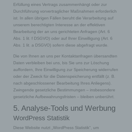
Erfüllung eines Vertrags zusammenhängt oder zur
Internetseite vollumfänglich nutzbar.
Durchführung vorvertraglicher Maßnahmen erforderlich
ist. In allen übrigen Fällen beruht die Verarbeitung auf
Erfassung von allgemeinen Daten und
Informationen
unserem berechtigten Interesse an der effektiven
Bearbeitung der an uns gerichteten Anfragen (Art. 6
Die Internetseite erfasst mit jedem Aufruf der
Abs. 1 lit. f DSGVO) oder auf Ihrer Einwilligung (Art. 6
Internetseite durch eine betroffene Person oder ein
Abs. 1 lit. a DSGVO) sofern diese abgefragt wurde.
automatisiertes System eine Reihe von allgemeinen
Daten und Informationen. Diese allgemeinen Daten und
Die von Ihnen an uns per Kontaktanfragen übersandten
Informationen werden in den Logfiles des Servers
gespeichert. Erfasst werden können die (1) verwendeten
Daten verbleiben bei uns, bis Sie uns zur Löschung
Browsertypen und Versionen, (2) das vom zugreifenden
auffordern, Ihre Einwilligung zur Speicherung widerrufen
System verwendete Betriebssystem, (3) die
Internetseite, von welcher ein zugreifendes System auf
oder der Zweck für die Datenspeicherung entfällt (z. B.
unsere Internetseite gelangt (sogenannte Referrer), (4)
nach abgeschlossener Bearbeitung Ihres Anliegens).
die Unterwebseiten, welche über ein zugreifendes
Zwingende gesetzliche Bestimmungen – insbesondere
System auf unserer Internetseite angesteuert werden,
(5) das Datum und die Uhrzeit eines Zugriffs auf die
gesetzliche Aufbewahrungsfristen – bleiben unberührt.
Internetseite, (6) eine Internet-Protokoll-Adresse (IP-
Adresse), (7) der Internet-Service-Provider des
5. Analyse-Tools und Werbung
zugreifenden Systems und (8) sonstige ähnliche Daten
und Informationen, die der Gefahrenabwehr im Falle von
WordPress Statistik
Angriffen auf unsere informationstechnologischen
Systeme dienen.
Diese Website nutzt „WordPress Statistik“, um