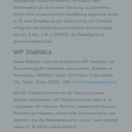
Analyse des Nutzerverhaltens, um sowohl sein
gespeichert.
Webangebot als auch seine Werbung zu optimieren.
Sofern eine entsprechende Einwilligung abgefragt wurde
Registrierung auf unserer Internetseite
(z. B. eine Einwilligung zur Speicherung von Cookies),
erfolgt die Verarbeitung ausschließlich auf Grundlage
Die betroffene Person hat die Möglichkeit, sich auf der
von Art. 6 Abs. 1 lit. a DSGVO; die Einwilligung ist
Internetseite des für die Verarbeitung Verantwortlichen
jederzeit widerrufbar.
unter Angabe von personenbezogenen Daten zu
registrieren. Welche personenbezogenen Daten dabei
WP Statistics
an den für die Verarbeitung Verantwortlichen übermittelt
werden, ergibt sich aus der jeweiligen Eingabemaske,
die für die Registrierung verwendet wird. Die von der
Diese Website nutzt das Analysetool WP Statistics, um
betroffenen Person eingegebenen personenbezogenen
Besucherzugriffe statistisch auszuwerten. Anbieter ist
Daten werden ausschließlich für die interne Verwendung
Veronalabs, ARENCO Tower, 27th Floor, Dubai Media
bei dem für die Verarbeitung Verantwortlichen und für
eigene Zwecke erhoben und gespeichert. Der für die
City, Dubai, Dubai 23816, UAE (
https://veronalabs.com
).
Verarbeitung Verantwortliche kann die Weitergabe an
einen oder mehrere Auftragsverarbeiter, beispielsweise
Mit WP Statistics können wir die Nutzung unserer
einen Paketdienstleister, veranlassen, der die
personenbezogenen Daten ebenfalls ausschließlich für
Website analysieren. WP Statistics erfasst dabei u. a.
eine interne Verwendung, die dem für die Verarbeitung
Logdateien (IP-Adresse, Referrer, verwendete Browser,
Verantwortlichen zuzurechnen ist, nutzt.
Herkunft des Nutzers, verwendete Suchmaschine) und
Durch eine Registrierung auf der Internetseite des
Aktionen, die die Websitebesucher auf der Seite getätigt
für die Verarbeitung Verantwortlichen wird ferner
haben (z. B. Klicks und Ansichten).
die vom Internet-Service-Provider (ISP) der