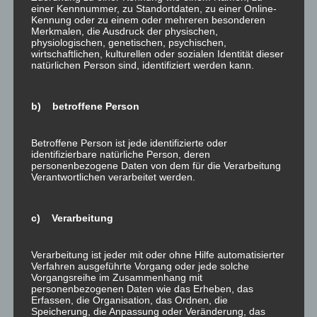
einer Kennnummer, zu Standortdaten, zu einer Online-
Auskunft, Löschung und
Kennung oder zu einem oder mehreren besonderen
Merkmalen, die Ausdruck der physischen,
Berichtigung
physiologischen, genetischen, psychischen,
wirtschaftlichen, kulturellen oder sozialen Identität dieser
Sie haben im Rahmen der geltenden gesetzlichen
natürlichen Person sind, identifiziert werden kann.
Bestimmungen jederzeit das Recht auf unentgeltliche
Auskunft über Ihre gespeicherten personenbezogenen
b) betroffene Person
Daten, deren Herkunft und Empfänger und den Zweck
der Datenverarbeitung und ggf. ein Recht auf
Berichtigung oder Löschung dieser Daten. Hierzu sowie
Betroffene Person ist jede identifizierte oder
identifizierbare natürliche Person, deren
zu weiteren Fragen zum Thema personenbezogene
personenbezogene Daten von dem für die Verarbeitung
Daten können Sie sich jederzeit an uns wenden.
Verantwortlichen verarbeitet werden.
Recht auf Einschränkung der
Verarbeitung
c) Verarbeitung
Sie haben das Recht, die Einschränkung der
Verarbeitung Ihrer personenbezogenen Daten zu
Verarbeitung ist jeder mit oder ohne Hilfe automatisierter
Verfahren ausgeführte Vorgang oder jede solche
verlangen. Hierzu können Sie sich jederzeit an uns
Vorgangsreihe im Zusammenhang mit
wenden. Das Recht auf Einschränkung der Verarbeitung
personenbezogenen Daten wie das Erheben, das
Erfassen, die Organisation, das Ordnen, die
besteht in folgenden Fällen:
Speicherung, die Anpassung oder Veränderung, das