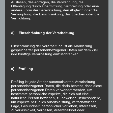
Auslesen, das Abfragen, die Verwendung, die
Wenn Sie die Richtigkeit Ihrer bei uns gespeicherten
Offenlegung durch Übermittlung, Verbreitung oder eine
andere Form der Bereitstellung, den Abgleich oder die
personenbezogenen Daten bestreiten, benötigen wir
Verknüpfung, die Einschränkung, das Löschen oder die
in der Regel Zeit, um dies zu überprüfen. Für die
Vernichtung.
Dauer der Prüfung haben Sie das Recht, die
Einschränkung der Verarbeitung Ihrer
d) Einschränkung der Verarbeitung
personenbezogenen Daten zu verlangen.
Wenn die Verarbeitung Ihrer personenbezogenen
Einschränkung der Verarbeitung ist die Markierung
gespeicherter personenbezogener Daten mit dem Ziel,
Daten unrechtmäßig geschah/geschieht, können Sie
ihre künftige Verarbeitung einzuschränken.
statt der Löschung die Einschränkung der
Datenverarbeitung verlangen.
e) Profiling
Wenn wir Ihre personenbezogenen Daten nicht mehr
benötigen, Sie sie jedoch zur Ausübung, Verteidigung
Profiling ist jede Art der automatisierten Verarbeitung
oder Geltendmachung von Rechtsansprüchen
personenbezogener Daten, die darin besteht, dass diese
personenbezogenen Daten verwendet werden, um
benötigen, haben Sie das Recht, statt der Löschung
bestimmte persönliche Aspekte, die sich auf eine
die Einschränkung der Verarbeitung Ihrer
natürliche Person beziehen, zu bewerten, insbesondere,
um Aspekte bezüglich Arbeitsleistung, wirtschaftlicher
personenbezogenen Daten zu verlangen.
Lage, Gesundheit, persönlicher Vorlieben, Interessen,
Wenn Sie einen Widerspruch nach Art. 21 Abs. 1
Zuverlässigkeit, Verhalten, Aufenthaltsort oder