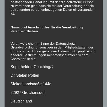
bestätigenden Handlung, mit der die betroffene Person
zur Speicherung von Cookies abgefragt wurde, erfolgt
zu verstehen gibt, dass sie mit der Verarbeitung der sie
betreffenden personenbezogenen Daten einverstanden
die Speicherung der betreffenden Cookies
ist.
ausschließlich auf Grundlage dieser Einwilligung (Art. 6
Abs. 1 lit. a DSGVO); die Einwilligung ist jederzeit
Name und Anschrift des für die Verarbeitung
widerrufbar.
Verantwortlichen
Sie können Ihren Browser so einstellen, dass Sie über
das Setzen von Cookies informiert werden und Cookies
Verantwortlicher im Sinne der Datenschutz-
nur im Einzelfall erlauben, die Annahme von Cookies für
Grundverordnung, sonstiger in den Mitgliedstaaten der
Europäischen Union geltenden Datenschutzgesetze und
bestimmte Fälle oder generell ausschließen sowie das
anderer Bestimmungen mit datenschutzrechtlichem
automatische Löschen der Cookies beim Schließen des
Charakter ist die:
Browsers aktivieren. Bei der Deaktivierung von Cookies
Superhelden-Coaching®
kann die Funktionalität dieser Website eingeschränkt
sein.
Dr. Stefan Polten
Soweit Cookies von Drittunternehmen oder zu
Sieker Landstraße 144a
Analysezwecken eingesetzt werden, werden wir Sie
22927 Großhansdorf
hierüber im Rahmen dieser Datenschutzerklärung
gesondert informieren und ggf. eine Einwilligung
Deutschland
abfragen.