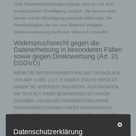
Viele Datenverarbeitungsvorgänge sind nur mit Ihrer
ausdrücklichen Einwilligung möglich. Sie können eine
bereits erteilte Einwilligung jederzeit widerrufen. Die
Rechtmäßigkeit der bis zum Widerruf erfolgten
Datenverarbeitung bleibt vom Widerruf unberührt.
Widerspruchsrecht gegen die
Datenerhebung in besonderen Fällen
sowie gegen Direktwerbung (Art. 21
DSGVO)
WENN DIE DATENVERARBEITUNG AUF GRUNDLAGE
VON ART. 6 ABS. 1 LIT. E ODER F DSGVO ERFOLGT,
HABEN SIE JEDERZEIT DAS RECHT, AUS GRÜNDEN,
DIE SICH AUS IHRER BESONDEREN SITUATION
ERGEBEN, GEGEN DIE VERARBEITUNG IHRER
PERSONENBEZOGENEN DATEN WIDERSPRUCH
EINZULEGEN; DIES GILT AUCH FÜR EIN AUF DIESE
BESTIMMUNGEN GESTÜTZTES PROFILING. DIE
JEWEILIGE RECHTSGRUNDLAGE, AUF DENEN EINE
Datenschutzerklärung
VERARBEITUNG BERUHT, ENTNEHMEN SIE DIESER