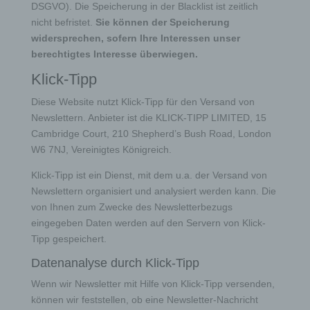
DSGVO). Die Speicherung in der Blacklist ist zeitlich
können in der Regel von Dritten kommentiert werden.
nicht befristet.
Sie können der Speicherung
Hinterlässt eine betroffene Person einen
widersprechen, sofern Ihre Interessen unser
Kommentar in dem auf dieser Internetseite
berechtigtes Interesse überwiegen.
veröffentlichten Blog, werden neben den von der
betroffenen Person hinterlassenen Kommentaren
Klick-Tipp
auch Angaben zum Zeitpunkt der
Diese Website nutzt Klick-Tipp für den Versand von
Kommentareingabe sowie zu dem von der
betroffenen Person gewählten Nutzernamen
Newslettern. Anbieter ist die KLICK-TIPP LIMITED, 15
(Pseudonym) gespeichert und veröffentlicht.
Cambridge Court, 210 Shepherd’s Bush Road, London
Ferner wird die vom Internet-Service-Provider
W6 7NJ, Vereinigtes Königreich.
(ISP) der betroffenen Person vergebene IP-
Adresse mitprotokolliert. Diese Speicherung der
Klick-Tipp ist ein Dienst, mit dem u.a. der Versand von
IP-Adresse erfolgt aus Sicherheitsgründen und für
Newslettern organisiert und analysiert werden kann. Die
den Fall, dass die betroffene Person durch einen
von Ihnen zum Zwecke des Newsletterbezugs
abgegebenen Kommentar die Rechte Dritter
eingegeben Daten werden auf den Servern von Klick-
verletzt oder rechtswidrige Inhalte postet. Die
Tipp gespeichert.
Speicherung dieser personenbezogenen Daten
erfolgt daher im eigenen Interesse des für die
Datenanalyse durch Klick-Tipp
Verarbeitung Verantwortlichen, damit sich dieser
im Falle einer Rechtsverletzung gegebenenfalls
Wenn wir Newsletter mit Hilfe von Klick-Tipp versenden,
exkulpieren könnte. Es erfolgt keine Weitergabe
können wir feststellen, ob eine Newsletter-Nachricht