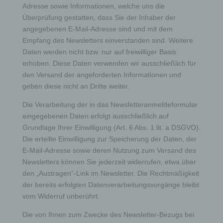
angegebenen personenbezogenen Daten
Adresse sowie Informationen, welche uns die
jederzeit abzuändern oder vollständig aus dem
Überprüfung gestatten, dass Sie der Inhaber der
Datenbestand des für die Verarbeitung
angegebenen E-Mail-Adresse sind und mit dem
Verantwortlichen löschen zu lassen.
Empfang des Newsletters einverstanden sind. Weitere
Der für die Verarbeitung Verantwortliche erteilt
Daten werden nicht bzw. nur auf freiwilliger Basis
jeder betroffenen Person jederzeit auf Anfrage
erhoben. Diese Daten verwenden wir ausschließlich für
Auskunft darüber, welche personenbezogenen
den Versand der angeforderten Informationen und
Daten über die betroffene Person gespeichert sind.
geben diese nicht an Dritte weiter.
Ferner berichtigt oder löscht der für die
Verarbeitung Verantwortliche personenbezogene
Die Verarbeitung der in das Newsletteranmeldeformular
Daten auf Wunsch oder Hinweis der betroffenen
eingegebenen Daten erfolgt ausschließlich auf
Person, soweit dem keine gesetzlichen
Grundlage Ihrer Einwilligung (Art. 6 Abs. 1 lit. a DSGVO).
Aufbewahrungspflichten entgegenstehen. Die
Gesamtheit der Mitarbeiter des für die Verarbeitung
Die erteilte Einwilligung zur Speicherung der Daten, der
Verantwortlichen stehen der betroffenen Person in
E-Mail-Adresse sowie deren Nutzung zum Versand des
diesem Zusammenhang als Ansprechpartner zur
Newsletters können Sie jederzeit widerrufen, etwa über
Verfügung.
den „Austragen“-Link im Newsletter. Die Rechtmäßigkeit
der bereits erfolgten Datenverarbeitungsvorgänge bleibt
Kontaktmöglichkeit über die Internetseite
vom Widerruf unberührt.
Die von Ihnen zum Zwecke des Newsletter-Bezugs bei
Die Internetseite enthält aufgrund von gesetzlichen