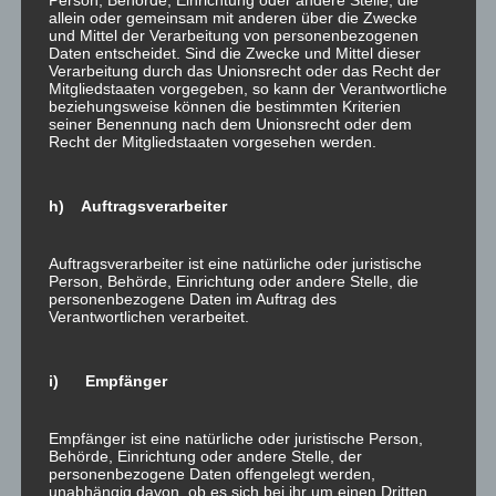
Cookies
allein oder gemeinsam mit anderen über die Zwecke
und Mittel der Verarbeitung von personenbezogenen
Daten entscheidet. Sind die Zwecke und Mittel dieser
Unsere Internetseiten verwenden so genannte
Verarbeitung durch das Unionsrecht oder das Recht der
„Cookies“. Cookies sind kleine Textdateien und richten
Mitgliedstaaten vorgegeben, so kann der Verantwortliche
auf Ihrem Endgerät keinen Schaden an. Sie werden
beziehungsweise können die bestimmten Kriterien
seiner Benennung nach dem Unionsrecht oder dem
entweder vorübergehend für die Dauer einer Sitzung
Recht der Mitgliedstaaten vorgesehen werden.
(Session-Cookies) oder dauerhaft (permanente
Cookies) auf Ihrem Endgerät gespeichert. Session-
h) Auftragsverarbeiter
Cookies werden nach Ende Ihres Besuchs automatisch
gelöscht. Permanente Cookies bleiben auf Ihrem
Endgerät gespeichert, bis Sie diese selbst löschen oder
Auftragsverarbeiter ist eine natürliche oder juristische
Person, Behörde, Einrichtung oder andere Stelle, die
eine automatische Löschung durch Ihren Webbrowser
personenbezogene Daten im Auftrag des
erfolgt.
Verantwortlichen verarbeitet.
Teilweise können auch Cookies von Drittunternehmen
auf Ihrem Endgerät gespeichert werden, wenn Sie
i) Empfänger
unsere Seite betreten (Third-Party-Cookies). Diese
ermöglichen uns oder Ihnen die Nutzung bestimmter
Empfänger ist eine natürliche oder juristische Person,
Dienstleistungen des Drittunternehmens (z.B. Cookies
Behörde, Einrichtung oder andere Stelle, der
personenbezogene Daten offengelegt werden,
zur Abwicklung von Zahlungsdienstleistungen).
unabhängig davon, ob es sich bei ihr um einen Dritten