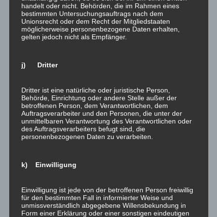
handelt oder nicht. Behörden, die im Rahmen eines
Cookies haben verschiedene Funktionen. Zahlreiche
bestimmten Untersuchungsauftrags nach dem
Cookies sind technisch notwendig, da bestimmte
Unionsrecht oder dem Recht der Mitgliedstaaten
möglicherweise personenbezogene Daten erhalten,
Websitefunktionen ohne diese nicht funktionieren
gelten jedoch nicht als Empfänger.
würden (z.B. die Warenkorbfunktion oder die Anzeige
von Videos). Andere Cookies dienen dazu, das
j) Dritter
Nutzerverhalten auszuwerten oder Werbung
anzuzeigen.
Dritter ist eine natürliche oder juristische Person,
Cookies, die zur Durchführung des elektronischen
Behörde, Einrichtung oder andere Stelle außer der
Kommunikationsvorgangs (notwendige Cookies) oder
betroffenen Person, dem Verantwortlichen, dem
Auftragsverarbeiter und den Personen, die unter der
zur Bereitstellung bestimmter, von Ihnen erwünschter
unmittelbaren Verantwortung des Verantwortlichen oder
Funktionen (funktionale Cookies, z. B. für die
des Auftragsverarbeiters befugt sind, die
personenbezogenen Daten zu verarbeiten.
Warenkorbfunktion) oder zur Optimierung der Website
(z.B. Cookies zur Messung des Webpublikums)
erforderlich sind, werden auf Grundlage von Art. 6 Abs.
k) Einwilligung
1 lit. f DSGVO gespeichert, sofern keine andere
Rechtsgrundlage angegeben wird. Der Websitebetreiber
Einwilligung ist jede von der betroffenen Person freiwillig
hat ein berechtigtes Interesse an der Speicherung von
für den bestimmten Fall in informierter Weise und
unmissverständlich abgegebene Willensbekundung in
Cookies zur technisch fehlerfreien und optimierten
Form einer Erklärung oder einer sonstigen eindeutigen
Bereitstellung seiner Dienste. Sofern eine Einwilligung