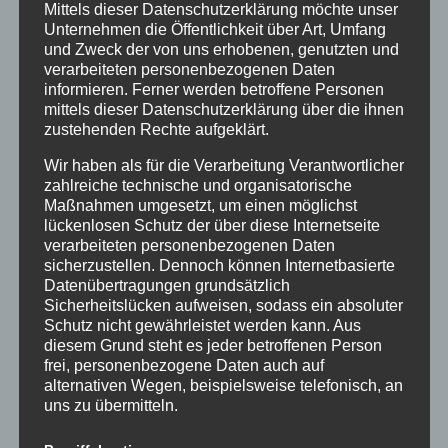
SOWEIT ES MIT SOLCHER DIREKTWERBUNG IN
Mittels dieser Datenschutzerklärung möchte unser
VERBINDUNG STEHT. WENN SIE WIDERSPRECHEN,
Unternehmen die Öffentlichkeit über Art, Umfang
WERDEN IHRE PERSONENBEZOGENEN DATEN
und Zweck der von uns erhobenen, genutzten und
verarbeiteten personenbezogenen Daten
ANSCHLIESSEND NICHT MEHR ZUM ZWECKE DER
informieren. Ferner werden betroffene Personen
DIREKTWERBUNG VERWENDET (WIDERSPRUCH
mittels dieser Datenschutzerklärung über die ihnen
NACH ART. 21 ABS. 2 DSGVO).
zustehenden Rechte aufgeklärt.
Beschwerde­recht bei der
Wir haben als für die Verarbeitung Verantwortlicher
zuständigen Aufsichts­behörde
zahlreiche technische und organisatorische
Maßnahmen umgesetzt, um einen möglichst
Im Falle von Verstößen gegen die DSGVO steht den
lückenlosen Schutz der über diese Internetseite
Betroffenen ein Beschwerderecht bei einer
verarbeiteten personenbezogenen Daten
Aufsichtsbehörde, insbesondere in dem Mitgliedstaat
sicherzustellen. Dennoch können Internetbasierte
ihres gewöhnlichen Aufenthalts, ihres Arbeitsplatzes
Datenübertragungen grundsätzlich
oder des Orts des mutmaßlichen Verstoßes zu. Das
Sicherheitslücken aufweisen, sodass ein absoluter
Beschwerderecht besteht unbeschadet anderweitiger
Schutz nicht gewährleistet werden kann. Aus
diesem Grund steht es jeder betroffenen Person
verwaltungsrechtlicher oder gerichtlicher Rechtsbehelfe.
frei, personenbezogene Daten auch auf
Recht auf Daten­übertrag­barkeit
alternativen Wegen, beispielsweise telefonisch, an
uns zu übermitteln.
Sie haben das Recht, Daten, die wir auf Grundlage Ihrer
Einwilligung oder in Erfüllung eines Vertrags