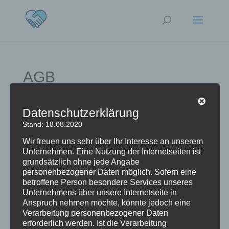
AGB
Datenschutzerklärung
Stand: 18.08.2020
Neueste Beiträge
Wir freuen uns sehr über Ihr Interesse an unserem
Unternehmen. Eine Nutzung der Internetseiten ist
Schmerzfrei-Podcast Episode 17 – Mindzmove
grundsätzlich ohne jede Angabe
Schmerzfrei-Podcast Episode 16 – Augenschmerzen
personenbezogener Daten möglich. Sofern eine
betroffene Person besondere Services unseres
Schmerzfrei-Podcast Episode 15 – Das Zwerchfell
Unternehmens über unsere Internetseite in
macht Schmerzen!?
Anspruch nehmen möchte, könnte jedoch eine
Verarbeitung personenbezogener Daten
Schmerzfrei-Podcast Episode 14 – Fußschmerzen
erforderlich werden. Ist die Verarbeitung