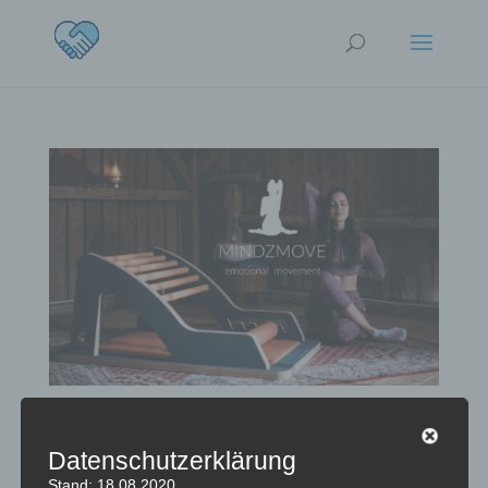
Schmerzfrei-Podcast Episode 17 – Mindzmove
von
docpolten
|
Dez. 31, 2021
|
Podcast
Datenschutzerklärung
Stand: 18.08.2020