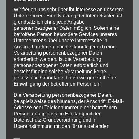
Thomas Hoffmann und Malik Sylvester Arrendell haben
Wir freuen uns sehr über Ihr Interesse an unserem
zusammen Mindzmove entwickelt und in die Welt
Unternehmen. Eine Nutzung der Internetseiten ist
gebracht. Was es damit auf sich hat, wer davon profitiert
grundsätzlich ohne jede Angabe
und warum es Sinn macht davon gehört zu haben,
personenbezogener Daten möglich. Sofern eine
erfährst Du in dieser Episode....
betroffene Person besondere Services unseres
Unternehmens über unsere Internetseite in
Anspruch nehmen möchte, könnte jedoch eine
Verarbeitung personenbezogener Daten
erforderlich werden. Ist die Verarbeitung
Schmerzfrei-Podcast Episode 16 –
personenbezogener Daten erforderlich und
Augenschmerzen
besteht für eine solche Verarbeitung keine
gesetzliche Grundlage, holen wir generell eine
Einwilligung der betroffenen Person ein.
Die Verarbeitung personenbezogener Daten,
beispielsweise des Namens, der Anschrift, E-Mail-
Adresse oder Telefonnummer einer betroffenen
Person, erfolgt stets im Einklang mit der
Datenschutz-Grundverordnung und in
Neueste Beiträge
Übereinstimmung mit den für uns geltenden
landesspezifischen Datenschutzbestimmungen.
Schmerzfrei-Podcast Episode 17 – Mindzmove
Mittels dieser Datenschutzerklärung möchte unser