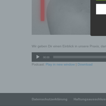
Inter
aufwe
Aus d
perso
telef
Begri
Die Da
Wir geben Dir einen Einblick in unsere Praxis, d
Europä
Grund
sowohl
Audio-
00:00
einfac
Player
die ve
Podcast:
Play in new window
|
Download
Wir v
folge
a) pe
Datenschutzerklärung
Haftungsausschluss
Person