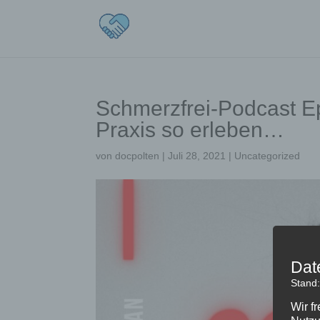
Schmerzfrei-Podcast Ep
Praxis so erleben…
von
docpolten
|
Juli 28, 2021
|
Uncategorized
Dat
Stand
Wir f