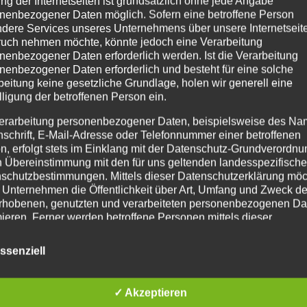
ng der Internetseiten ist grundsätzlich ohne jede Angabe
nenbezogener Daten möglich. Sofern eine betroffene Person
dere Services unseres Unternehmens über unsere Internetseite
uch nehmen möchte, könnte jedoch eine Verarbeitung
nenbezogener Daten erforderlich werden. Ist die Verarbeitung
nenbezogener Daten erforderlich und besteht für eine solche
beitung keine gesetzliche Grundlage, holen wir generell eine
lligung der betroffenen Person ein.
erarbeitung personenbezogener Daten, beispielsweise des Na
nschrift, E-Mail-Adresse oder Telefonnummer einer betroffenen
n, erfolgt stets im Einklang mit der Datenschutz-Grundverordnu
n Übereinstimmung mit den für uns geltenden landesspezifisch
schutzbestimmungen. Mittels dieser Datenschutzerklärung mö
 Unternehmen die Öffentlichkeit über Art, Umfang und Zweck de
rhobenen, genutzten und verarbeiteten personenbezogenen Da
mieren. Ferner werden betroffene Personen mittels dieser
schutzerklärung über die ihnen zustehenden Rechte aufgeklärt
ssenziell
aben als für die Verarbeitung Verantwortlicher zahlreiche techn
rganisatorische Maßnahmen umgesetzt, um einen möglichst
nlosen Schutz der über diese Internetseite verarbeiteten
✓ Akzeptieren
nenbezogenen Daten sicherzustellen. Dennoch können