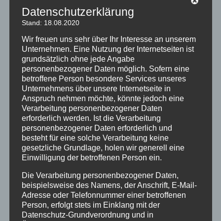
Datenschutzerklärung
Stand: 18.08.2020
Wir freuen uns sehr über Ihr Interesse an unserem
Unternehmen. Eine Nutzung der Internetseiten ist
grundsätzlich ohne jede Angabe
personenbezogener Daten möglich. Sofern eine
betroffene Person besondere Services unseres
Unternehmens über unsere Internetseite in
Anspruch nehmen möchte, könnte jedoch eine
Was hat es mit dem Hexenschuss auf sich?
Verarbeitung personenbezogener Daten
Was kannst Du machen, wenn es Dich erwischt hat
erforderlich werden. Ist die Verarbeitung
personenbezogener Daten erforderlich und
bzw. welche Prophylaxe ist wirksam?
besteht für eine solche Verarbeitung keine
gesetzliche Grundlage, holen wir generell eine
Einwilligung der betroffenen Person ein.
Audio-
Die Verarbeitung personenbezogener Daten,
00:00
00:00
Player
beispielsweise des Namens, der Anschrift, E-Mail-
Podcast:
Play in new window
|
Download
Adresse oder Telefonnummer einer betroffenen
Person, erfolgt stets im Einklang mit der
Datenschutz-Grundverordnung und in