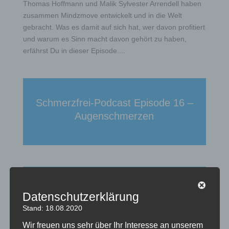
Thomas Hoffmann und Malik Sylvester Arrendell haben
zusammen Mindzmove entwickelt und in die Welt
gebracht. Was es damit auf sich hat, wer davon profitiert
und warum es Sinn macht davon gehört zu haben,
erfährst Du in dieser Episode....
Schmerzfrei-Podcast Episode 16 –
Augenschmerzen
Schmerzfrei-Podcast Episode 15 –
Datenschutzerklärung
Das Zwerchfell macht Schmerzen!?
Stand: 18.08.2020
Wir freuen uns sehr über Ihr Interesse an unserem