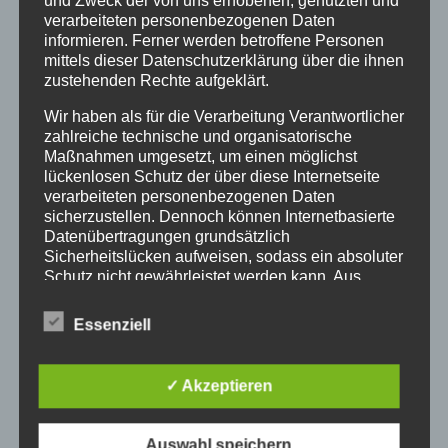
und Zweck der von uns erhobenen, genutzten und
von
docpolten
|
Nov. 12, 2021
|
Podcast
verarbeiteten personenbezogenen Daten
informieren. Ferner werden betroffene Personen
mittels dieser Datenschutzerklärung über die ihnen
Wir sprechen über Schmerzen des Fußes und vor allem
zustehenden Rechte aufgeklärt.
auch über Maßnahmen, die Du zur Prophylaxe treffen
kannst. https://schmerzfrei-
Wir haben als für die Verarbeitung Verantwortlicher
hamburg.podcaster.de/download/SFP_14.mp3Podcast:
zahlreiche technische und organisatorische
Play in new window |...
Maßnahmen umgesetzt, um einen möglichst
lückenlosen Schutz der über diese Internetseite
verarbeiteten personenbezogenen Daten
sicherzustellen. Dennoch können Internetbasierte
Datenübertragungen grundsätzlich
Schmerzfrei-Podcast Episode 13 –
Sicherheitslücken aufweisen, sodass ein absoluter
Schutz nicht gewährleistet werden kann. Aus
Der einzige Grund, warum Du
diesem Grund steht es jeder betroffenen Person
scheitern kannst
frei, personenbezogene Daten auch auf
Essenziell
alternativen Wegen, beispielsweise telefonisch, an
uns zu übermitteln.
✓ Akzeptieren
Begriffsbestimmungen
Auswahl speichern